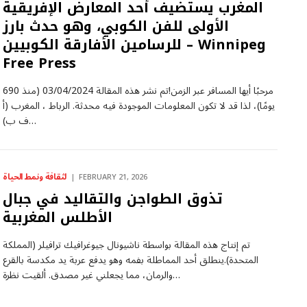
المغرب يستضيف أحد المعارض الإفريقية
الأولى للفن الكوبي، وهو حدث بارز
للرسامين الأفارقة الكوبيين – Winnipeg
Free Press
مرحبًا أيها المسافر عبر الزمن!تم نشر هذه المقالة 03/04/2024 (منذ 690
يومًا)، لذا قد لا تكون المعلومات الموجودة فيه محدثة. الرباط ، المغرب (أ
ف ب)…
لثقافة ونمط الحياة
FEBRUARY 21, 2026
تذوق الطواجن والتقاليد في جبال
الأطلس المغربية
تم إنتاج هذه المقالة بواسطة ناشيونال جيوغرافيك ترافيلر (المملكة
المتحدة).ينطلق أحد المماطلة بفمه وهو يدفع عربة يد مكدسة بالقرع
والرمان، مما يجعلني غير مصدق. ألقيت نظرة…