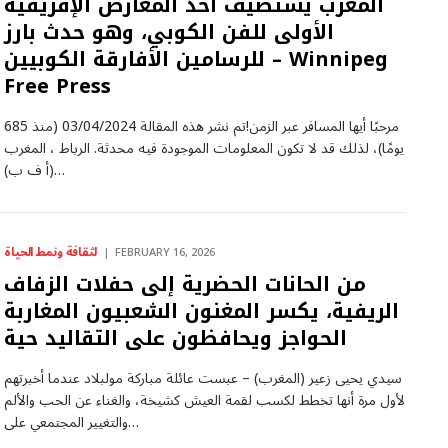
المغرب يستضيف أحد المعارض الإفريقية
الأولى للفن الكوبي، وهو حدث بارز
للرسامين الأفارقة الكوبيين – Winnipeg
Free Press
مرحبًا أيها المسافر عبر الزمن!تم نشر هذه المقالة 03/04/2024 (منذ 685
يومًا)، لذلك قد لا تكون المعلومات الموجودة فيه محدثة. الرباط ، المغرب
(أ ف ب)…
لثقافة ونمط الحياة
FEBRUARY 16, 2026
من الحانات الحضرية إلى حفلات الزفاف
الريفية، يكسر المغنون الشعبيون المغاربة
الحواجز ويحافظون على التقاليد حية
سيدي يحيى زعير (المغرب) – عبست عائلة مباركة مولبلاد عندما أخبرتهم
لأول مرة أنها تخطط لكسب لقمة العيش كشيخة، والغناء عن الحب والألم
والتغيير المجتمعي على…