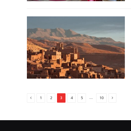
Previous
Next
…
1
2
3
4
5
10