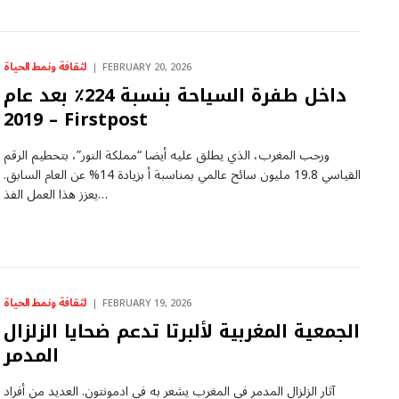
لثقافة ونمط الحياة
FEBRUARY 20, 2026
داخل طفرة السياحة بنسبة 224٪ بعد عام
2019 – Firstpost
ورحب المغرب، الذي يطلق عليه أيضا “مملكة النور”، بتحطيم الرقم
القياسي 19.8 مليون سائح عالمي بمناسبة أ بزيادة 14% عن العام السابق.
يعزز هذا العمل الفذ…
لثقافة ونمط الحياة
FEBRUARY 19, 2026
الجمعية المغربية لألبرتا تدعم ضحايا الزلزال
المدمر
آثار الزلزال المدمر في المغرب يشعر به في ادمونتون. العديد من أفراد