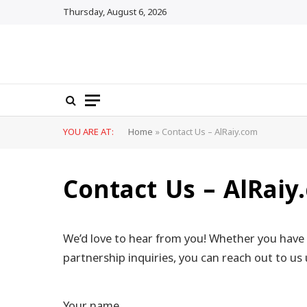
Thursday, August 6, 2026
YOU ARE AT:
Home
»
Contact Us – AlRaiy.com
Contact Us – AlRaiy
We’d love to hear from you! Whether you have 
partnership inquiries, you can reach out to us
Your name