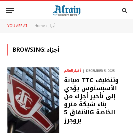
أجزاء
»
Home
YOU ARE AT:
أجزاء
BROWSING:
أخبار العالم
DECEMBER 5, 2025
صيانة TTC وتنظيف
الأسبستوس يؤدي
إلى تأخير أجزاء من
بناء شبكة مترو
الأنفاق 5G الخاصة
بروجرز