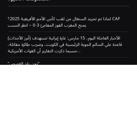
لماذا تم تجريد السنغال من لقب كأس الأمم الأفريقية 2025؟ CAF
يمنح المغرب الفوز المفاجئ 3-0 – انظر السبب
(أبرز الأحداث) الأخبار العاجلة اليوم، 15 مارس: غارة إيرانية تستهدف
قاعدة علي السالم الجوية الرئيسية في الكويت، وضرب طائرة مقاتلة،
حسبما ذكرت التقارير أن القوات الأمريكية…
“نحن بلد القصص”
المغرب يتوج بلقب كأس الأمم الإفريقية بعد إلغاء النتيجة
من نحن
رحبًا بكم في AlRaiy.com، منصّتكم الرقمية الموثوقة لأحدث الأخبار
والقصص والتحديثات من المغرب ومن مختلف أنحاء العالم.