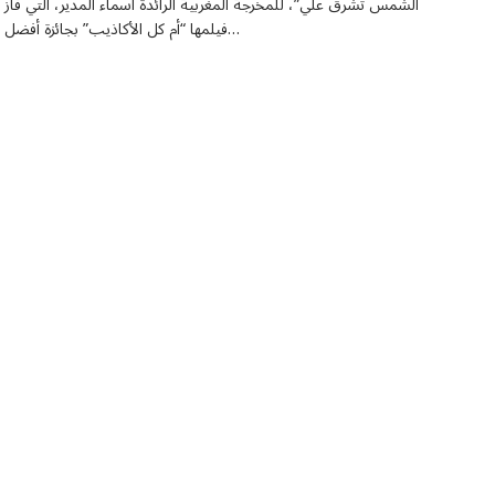
الشمس تشرق علي”، للمخرجة المغربية الرائدة أسماء المدير، التي فاز
فيلمها “أم كل الأكاذيب” بجائزة أفضل…