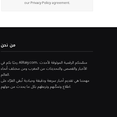
our
Privacy Policy
agreement.
من نحن
رحبًا بكم في AlRaiy.com، منصّتكم الرقمية الموثوقة لأحدث
الأخبار والقصص والتحديثات من المغرب ومن مختلف أنحاء
العالم.
مهمتنا هي تقديم أخبار سريعة ودقيقة وحيادية تُبقي القرّاء على
اطلاع وتمكّنهم وتربطهم بكل ما يحدث من حولهم.