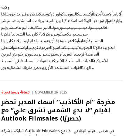
ولاية
ألاباماألاسكاأريزوناأركنساسكاليفورنياكولورادوكونيتيكتديلاويرفلوريداجورجياها
وايايداهوإلينويإندياناايواكانساسكنتاكيلويزيانامينميريلاندماساتشوستسميشي
غانمينيسوتاميسيسيبيميسوريمونتانانبراسكانيفادانيو هامبشايرنيو
جيرسينيو مكسيكونيويوركولاية كارولينا الشماليةداكوتا
الشماليةأوهايوأوكلاهوماولاية أوريغونبنسلفانيارود آيلاندكارولينا
الجنوبيةداكوتا الجنوبيةتينيسيتكساسيوتافيرمونتفرجينياواشنطنواشنطن
العاصمةفرجينيا الغربيةويسكونسنوايومنغبورتوريكوجزر فيرجن
الأمريكيةالقوات المسلحة الأمريكتينالقوات المسلحة في المحيط
الهادئالقوات المسلحة الأوروبيةجزر ماريانا الشماليةجزر…
لثقافة ونمط الحياة
NOVEMBER 26, 2025
مخرجة “أم الأكاذيب” أسماء المدير تحضر
لفيلم “لا تدع الشمس تشرق علي” مع
Autlook Filmsales (حصريًا)
شاركت شركة Autlook Filmsales في عرض الفيلم الوثائقي “لا تدع