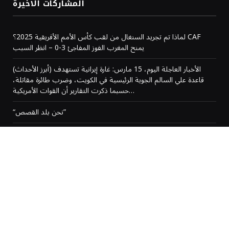
المشاركات الاخيرة
لماذا تم تجريد السنغال من لقب كأس الأمم الأفريقية 2025؟ CAF
يمنح المغرب الفوز المفاجئ 3-0 – انظر السبب
(أبرز الأحداث) الأخبار العاجلة اليوم، 15 مارس: غارة إيرانية تستهدف
قاعدة علي السالم الجوية الرئيسية في الكويت، وضرب طائرة مقاتلة،
حسبما ذكرت التقارير أن القوات الأمريكية…
“نحن بلد القصص”
المغرب يتوج بلقب كأس الأمم الإفريقية بعد إلغاء النتيجة
من نحن
رحبًا بكم في AlRaiy.com، منصّتكم الرقمية الموثوقة لأحدث الأخبار
والقصص والتحديثات من المغرب ومن مختلف أنحاء العالم.