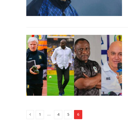
Previous
…
1
4
5
6