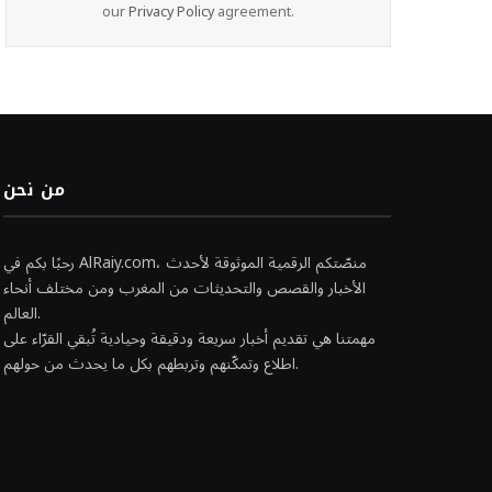
our
Privacy Policy
agreement.
من نحن
رحبًا بكم في AlRaiy.com، منصّتكم الرقمية الموثوقة لأحدث
الأخبار والقصص والتحديثات من المغرب ومن مختلف أنحاء
العالم.
مهمتنا هي تقديم أخبار سريعة ودقيقة وحيادية تُبقي القرّاء على
اطلاع وتمكّنهم وتربطهم بكل ما يحدث من حولهم.