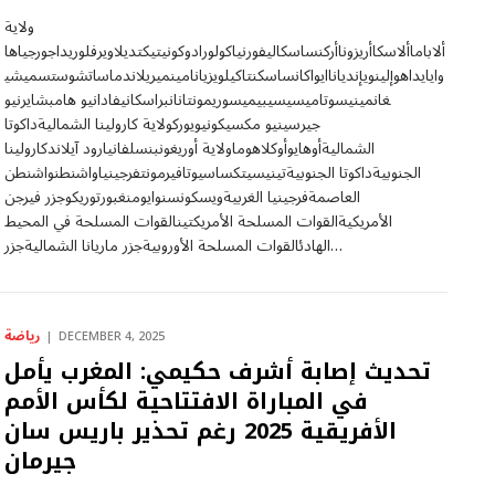
ولاية
ألاباماألاسكاأريزوناأركنساسكاليفورنياكولورادوكونيتيكتديلاويرفلوريداجورجياها
وايايداهوإلينويإندياناايواكانساسكنتاكيلويزيانامينميريلاندماساتشوستسميشي
غانمينيسوتاميسيسيبيميسوريمونتانانبراسكانيفادانيو هامبشايرنيو
جيرسينيو مكسيكونيويوركولاية كارولينا الشماليةداكوتا
الشماليةأوهايوأوكلاهوماولاية أوريغونبنسلفانيارود آيلاندكارولينا
الجنوبيةداكوتا الجنوبيةتينيسيتكساسيوتافيرمونتفرجينياواشنطنواشنطن
العاصمةفرجينيا الغربيةويسكونسنوايومنغبورتوريكوجزر فيرجن
الأمريكيةالقوات المسلحة الأمريكتينالقوات المسلحة في المحيط
الهادئالقوات المسلحة الأوروبيةجزر ماريانا الشماليةجزر…
رياضة
DECEMBER 4, 2025
تحديث إصابة أشرف حكيمي: المغرب يأمل
في المباراة الافتتاحية لكأس الأمم
الأفريقية 2025 رغم تحذير باريس سان
جيرمان