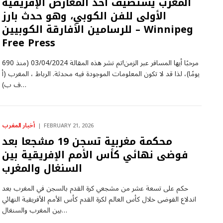
المغرب يستضيف أحد المعارض الإفريقية
الأولى للفن الكوبي، وهو حدث بارز
للرسامين الأفارقة الكوبيين – Winnipeg
Free Press
مرحبًا أيها المسافر عبر الزمن!تم نشر هذه المقالة 03/04/2024 (منذ 690
يومًا)، لذا قد لا تكون المعلومات الموجودة فيه محدثة. الرباط ، المغرب (أ
ف ب)…
أخبار المغرب
FEBRUARY 21, 2026
محكمة مغربية تسجن 19 مشجعا بعد
فوضى نهائي كأس الأمم الإفريقية بين
السنغال والمغرب
حكم على تسعة عشر من مشجعي كرة القدم بالسجن في المغرب بعد
اندلاع الفوضى خلال كأس العالم لكرة القدم كأس الأمم الأفريقية النهائي
بين المغرب والسنغال…