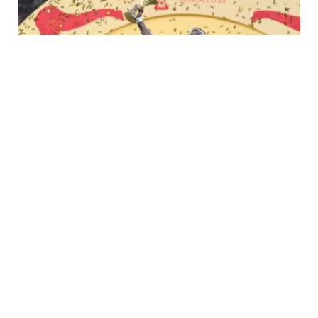
أخبار المغرب
MARCH 19, 2026
لماذا تم تجريد السنغال من لقب كأس الأمم
الأفريقية 2025؟ CAF يمنح المغرب الفوز
المفاجئ 3-0 – انظر السبب
تم تجريد السنغال من لقب كأس الأمم الأفريقية 2025 بعد أن قرر
الاتحاد الإفريقي لكرة…
(أبرز الأحداث) الأخبار العاجلة اليوم، 15