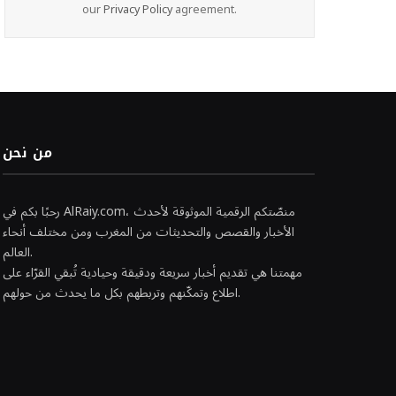
our
Privacy Policy
agreement.
من نحن
رحبًا بكم في AlRaiy.com، منصّتكم الرقمية الموثوقة لأحدث
الأخبار والقصص والتحديثات من المغرب ومن مختلف أنحاء
العالم.
مهمتنا هي تقديم أخبار سريعة ودقيقة وحيادية تُبقي القرّاء على
اطلاع وتمكّنهم وتربطهم بكل ما يحدث من حولهم.