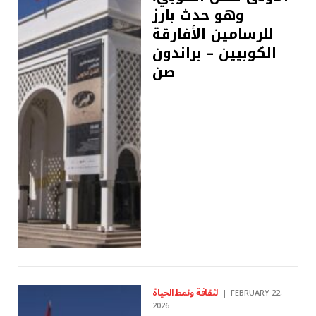
وهو حدث بارز
للرسامين الأفارقة
الكوبيين – براندون
صن
لثقافة ونمط الحياة
FEBRUARY 22,
2026