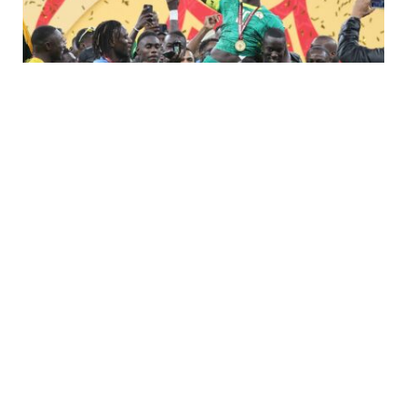
أخبار المغرب
MARCH 19, 2026
لماذا تم تجريد السنغال من لقب كأس الأمم
الأفريقية 2025؟ CAF يمنح المغرب الفوز
المفاجئ 3-0 – انظر السبب
تم تجريد السنغال من لقب كأس الأمم الأفريقية 2025 بعد أن قرر
الاتحاد الإفريقي لكرة…
(أبرز الأحداث) الأخبار العاجلة اليوم، 15
مارس: غارة إيرانية تستهدف قاعدة علي
السالم الجوية الرئيسية في الكويت،
وضرب طائرة مقاتلة، حسبما ذكرت
التقارير أن القوات الأمريكية…