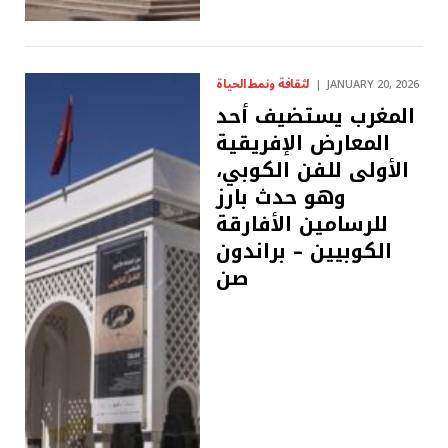
لثقافة ونمط الحياة
JANUARY 20, 2026
المغرب يستضيف أحد
المعارض الإفريقية
الأولى للفن الكوبي،
وهو حدث بارز
للرسامين الأفارقة
الكوبيين – براندون
صن