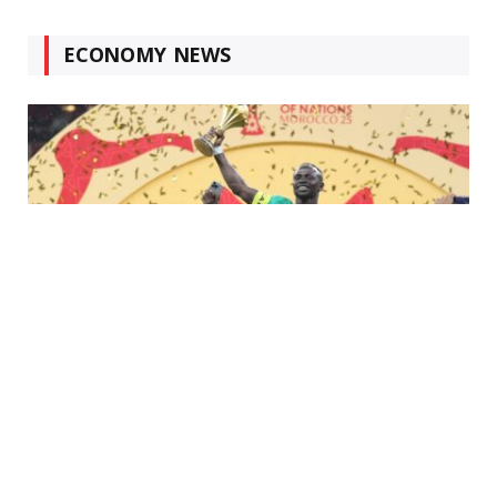
ECONOMY NEWS
أخبار المغرب
MARCH 19, 2026
لماذا تم تجريد السنغال من لقب كأس الأمم
الأفريقية 2025؟ CAF يمنح المغرب الفوز
المفاجئ 3-0 – انظر السبب