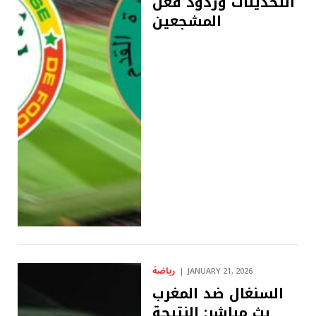
التحديثات وردود فعل
المشجعين
رياضة
JANUARY 21, 2026
السنغال ضد المغرب
بث مباشر: النتيجة