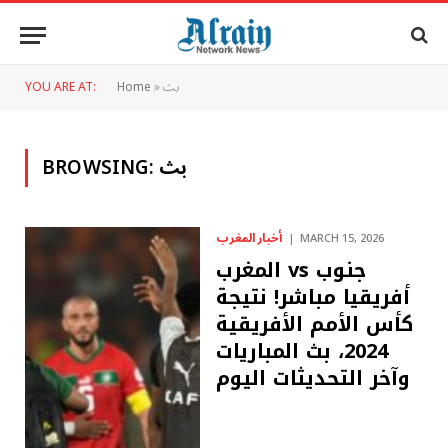
بث
»
Home
YOU ARE AT:
بث
BROWSING:
أخبار المغرب
MARCH 15, 2026
المغرب vs جنوب
أفريقيا مباشر! نتيجة
كأس الأمم الأفريقية
2024، بث المباريات
وآخر التحديثات اليوم