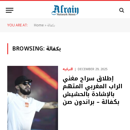
بكفالة
»
Home
YOU ARE AT:
بكفالة
BROWSING:
الترفيه
DECEMBER 29, 2025
إطلاق سراح مغني
الراب المغربي المتهم
بالإشادة بالحشيش
بكفالة – ​​براندون صن