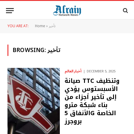
تأخير
»
Home
YOU ARE AT:
تأخير
BROWSING:
أخبار العالم
DECEMBER 5, 2025
صيانة TTC وتنظيف
الأسبستوس يؤدي
إلى تأخير أجزاء من
بناء شبكة مترو
الأنفاق 5G الخاصة
بروجرز