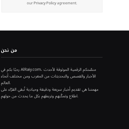
our
Privacy Policy
agreement.
من نحن
رحبًا بكم في AlRaiy.com، منصّتكم الرقمية الموثوقة لأحدث
الأخبار والقصص والتحديثات من المغرب ومن مختلف أنحاء
العالم.
مهمتنا هي تقديم أخبار سريعة ودقيقة وحيادية تُبقي القرّاء على
اطلاع وتمكّنهم وتربطهم بكل ما يحدث من حولهم.