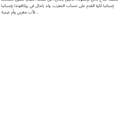
إسبانيا لكرة القدم على حساب المغرب. ولد يامال في روكافوندا بإسبانيا
لأب مغربي وأم غينية…