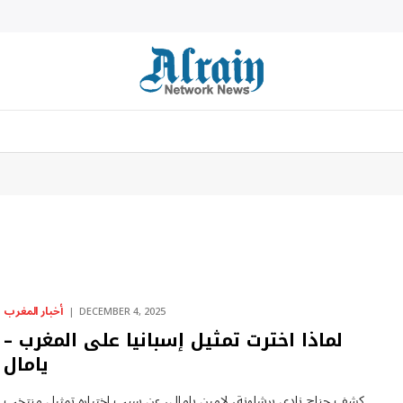
أخبار المغرب
DECEMBER 4, 2025
لماذا اخترت تمثيل إسبانيا على المغرب –
يامال
كشف جناح نادي برشلونة، لامين يامال، عن سبب اختياره تمثيل منتخب