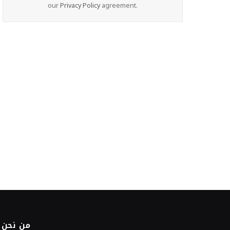
our
Privacy Policy
agreement.
من نحن