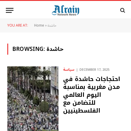
حاشدة
»
Home
YOU ARE AT:
حاشدة
BROWSING:
سياسة
DECEMBER 17, 2025
احتجاجات حاشدة في
مدن مغربية بمناسبة
اليوم العالمي
للتضامن مع
الفلسطينيين