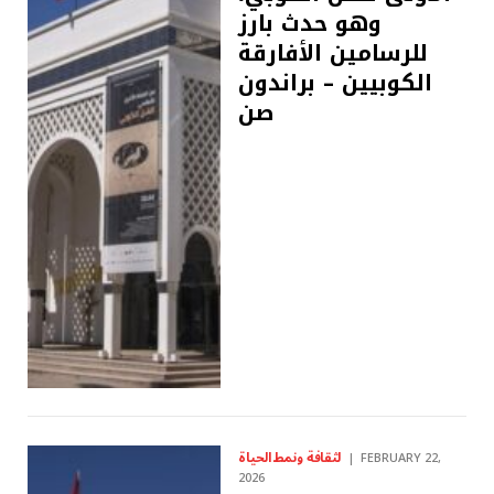
وهو حدث بارز
للرسامين الأفارقة
الكوبيين – براندون
صن
لثقافة ونمط الحياة
FEBRUARY 22,
2026