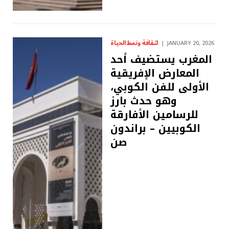
لثقافة ونمط الحياة
JANUARY 20, 2026
المغرب يستضيف أحد
المعارض الإفريقية
الأولى للفن الكوبي،
وهو حدث بارز
للرسامين الأفارقة
الكوبيين – براندون
صن