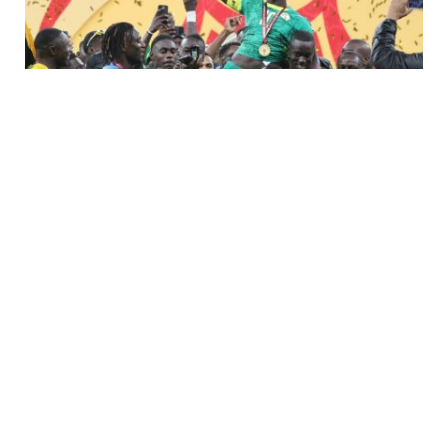
أخبار المغرب
MARCH 19, 2026
لماذا تم تجريد السنغال من لقب كأس الأمم
الأفريقية 2025؟ CAF يمنح المغرب الفوز
المفاجئ 3-0 – انظر السبب
تم تجريد السنغال من لقب كأس الأمم الأفريقية 2025 بعد أن قرر
الاتحاد الإفريقي لكرة…
(أبرز الأحداث) الأخبار العاجلة اليوم، 15
مارس: غارة إيرانية تستهدف قاعدة علي
السالم الجوية الرئيسية في الكويت،
وضرب طائرة مقاتلة، حسبما ذكرت
التقارير أن القوات الأمريكية…