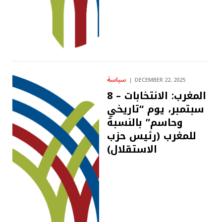
سياسة
DECEMBER 22, 2025
المغرب: الانتخابات – 8
سبتمبر، يوم “تاريخي
وحاسم” بالنسبة
للمغرب (رئيس حزب
الاستقلال)