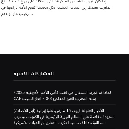
إذا كان غروب الشمس المبكر قد ألقى بظلاله على روح عطلتك، دع
المغرب يعيدك إلى الساعة الذهبية بكل مجدها. تفتح الأمة ذراعيها في
ترحيب حار، وتقدم…
المشاركات الاخيرة
لماذا تم تجريد السنغال من لقب كأس الأمم الأفريقية 2025؟
CAF يمنح المغرب الفوز المفاجئ 3-0 – انظر السبب
(أبرز الأحداث) الأخبار العاجلة اليوم، 15 مارس: غارة إيرانية
تستهدف قاعدة علي السالم الجوية الرئيسية في الكويت، وضرب
طائرة مقاتلة، حسبما ذكرت التقارير أن القوات الأمريكية…