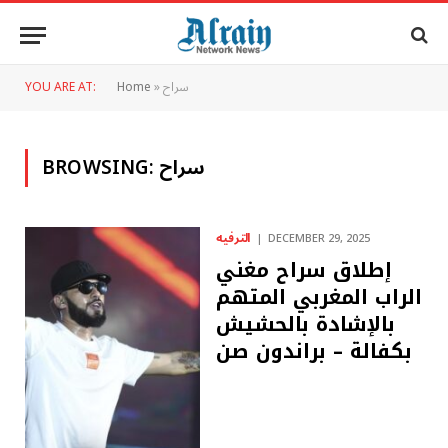
سراح
»
Home
YOU ARE AT:
سراح
BROWSING:
الترفيه
DECEMBER 29, 2025
إطلاق سراح مغني
الراب المغربي المتهم
بالإشادة بالحشيش
بكفالة – ​​براندون صن