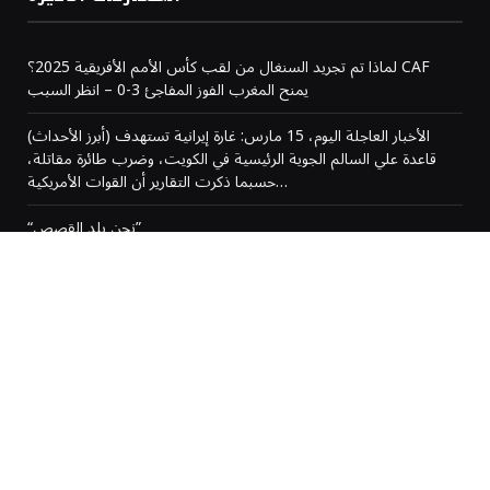
لماذا تم تجريد السنغال من لقب كأس الأمم الأفريقية 2025؟ CAF
يمنح المغرب الفوز المفاجئ 3-0 – انظر السبب
(أبرز الأحداث) الأخبار العاجلة اليوم، 15 مارس: غارة إيرانية تستهدف
قاعدة علي السالم الجوية الرئيسية في الكويت، وضرب طائرة مقاتلة،
حسبما ذكرت التقارير أن القوات الأمريكية…
“نحن بلد القصص”
المغرب يتوج بلقب كأس الأمم الإفريقية بعد إلغاء النتيجة
من نحن
رحبًا بكم في AlRaiy.com، منصّتكم الرقمية الموثوقة لأحدث الأخبار
والقصص والتحديثات من المغرب ومن مختلف أنحاء العالم.