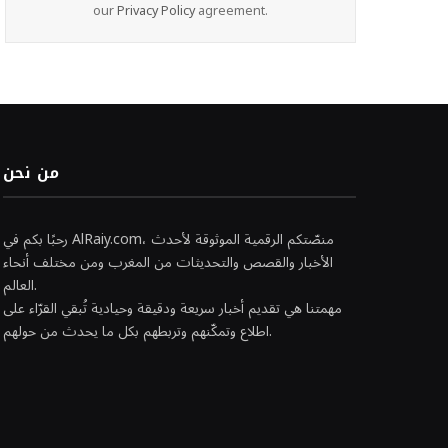
our
Privacy Policy
agreement.
من نحن
رحبًا بكم في AlRaiy.com، منصّتكم الرقمية الموثوقة لأحدث
الأخبار والقصص والتحديثات من المغرب ومن مختلف أنحاء
العالم.
مهمتنا هي تقديم أخبار سريعة ودقيقة وحيادية تُبقي القرّاء على
اطلاع وتمكّنهم وتربطهم بكل ما يحدث من حولهم.