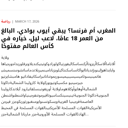
رياضة
MARCH 17, 2026
المغرب أم فرنسا؟ يبقي أيوب بوادي، البالغ
من العمر 18 عامًا، لاعب ليل، خياره في
كأس العالم مفتوحًا
ولاية
ألاباماألاسكاأريزوناأركنساسكاليفورنياكولورادوكونيتيكتديلاويرفلوريداجورجياها
وايايداهوإلينويإندياناايواكانساسكنتاكيلويزيانامينميريلاندماساتشوستسميشي
غانمينيسوتاميسيسيبيميسوريمونتانانبراسكانيفادانيو هامبشايرنيو
جيرسينيو مكسيكونيويوركولاية كارولينا الشماليةداكوتا
الشماليةأوهايوأوكلاهوماولاية أوريغونبنسلفانيارود آيلاندكارولينا
الجنوبيةداكوتا الجنوبيةتينيسيتكساسيوتافيرمونتفرجينياواشنطنواشنطن
العاصمةفرجينيا الغربيةويسكونسنوايومنغبورتوريكوجزر فيرجن
الأمريكيةالقوات المسلحة الأمريكتينالقوات المسلحة في المحيط
الهادئالقوات المسلحة الأوروبيةجزر ماريانا الشماليةجزر…