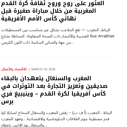
العثور على روح وروح ثقافة كرة القدم
المغربية من خلال مباراة صغيرة قبل
نهائي كأس الأمم الأفريقية
الرباط، المغرب — تقع الملاعب بشكل غير متناسب بين المستطيلات
العشبية والأشجار ذات الصحة المتفاوتة، المحاطة بشارع Rue Arrakhae
من جهة والمباني السكنية ذات اللون الكريمي…
الاقتصاد والأعمال
MARCH 18, 2026
المغرب والسنغال يتعهدان بالبقاء
صديقين وتعزيز التجارة بعد التوترات في
كأس أفريقيا لكرة القدم – وينيبيغ فري
برس
الرباط ، المغرب (أ ف ب) – رفض المغرب والسنغال السماح لمباراة كرة
قدم مضطربة بتوتر العلاقات الدبلوماسية والاقتصادية ، وتعهد المغرب
والسنغال يوم الاثنين بإعطاء…