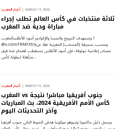
أخبار المغرب
MARCH 17, 2026
ثلاثة منتخبات في كأس العالم تطلب إجراء
مباراة ودية ضد المغرب
وتستهدف النرويج والنمسا والإكوادور أسود الأطلسالمغرب /
@x.com/FRMFXtraوبحسب صحيفة (المنتخب) المغربية نقلا عن
مصادر إعلامية موثوقة، فإن أسود الأطلس يستقطب اهتمام عدة فرق
متأهلة لبطولة كأس…
أخبار المغرب
MARCH 15, 2026
المغرب vs جنوب أفريقيا مباشر! نتيجة
كأس الأمم الأفريقية 2024، بث المباريات
وآخر التحديثات اليوم
وسجل دليل ماكجوبا وتيبوهو موكوينا هدفي الشوط الثاني جنوب أفريقيا
صدمت المغرب بفوزه 2-0 ليخرج المتأهلين إلى نصف نهائي كأس العالم