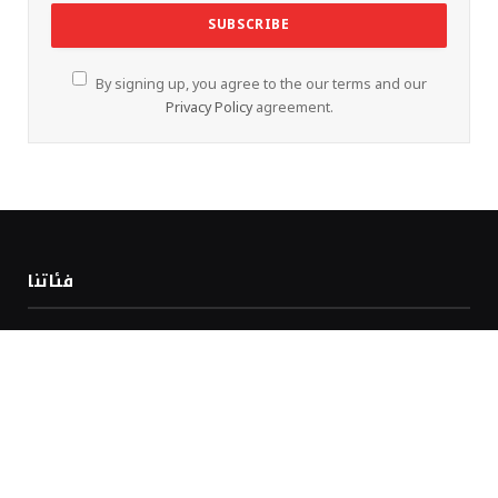
By signing up, you agree to the our terms and our
Privacy Policy
agreement.
فئاتنا
المشاركات الاخيرة
لماذا تم تجريد السنغال من لقب كأس الأمم الأفريقية 2025؟ CAF