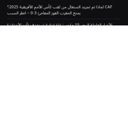
لماذا تم تجريد السنغال من لقب كأس الأمم الأفريقية 2025؟ CAF
يمنح المغرب الفوز المفاجئ 3-0 – انظر السبب
(أبرز الأحداث) الأخبار العاجلة اليوم، 15 مارس: غارة إيرانية تستهدف
قاعدة علي السالم الجوية الرئيسية في الكويت، وضرب طائرة مقاتلة،
حسبما ذكرت التقارير أن القوات الأمريكية…
“نحن بلد القصص”
المغرب يتوج بلقب كأس الأمم الإفريقية بعد إلغاء النتيجة
من نحن
رحبًا بكم في AlRaiy.com، منصّتكم الرقمية الموثوقة لأحدث الأخبار
والقصص والتحديثات من المغرب ومن مختلف أنحاء العالم.
مهمتنا هي تقديم أخبار سريعة ودقيقة وحيادية تُبقي القرّاء على اطلاع
وتمكّنهم وتربطهم بكل ما يحدث من حولهم.