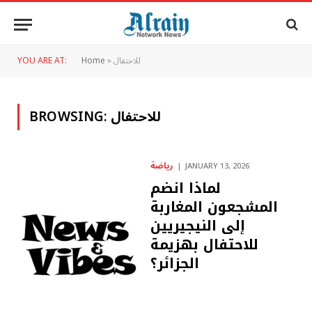
للاحتفال
»
Home
YOU ARE AT:
للاحتفال
BROWSING:
رياضة
JANUARY 13, 2026
لماذا انضم
المشجعون المغاربة
إلى النيجيريين
للاحتفال بهزيمة
الجزائر؟