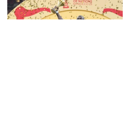
أخبار المغرب
MARCH 19, 2026
لماذا تم تجريد السنغال من لقب كأس الأمم
الأفريقية 2025؟ CAF يمنح المغرب الفوز
المفاجئ 3-0 – انظر السبب
تم تجريد السنغال من لقب كأس الأمم الأفريقية 2025 بعد أن قرر
الاتحاد الإفريقي لكرة…