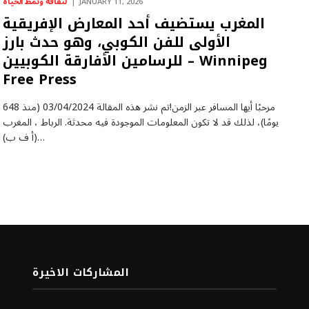
لثقافة ونمط الحياة
JANUARY 11, 2026
المغرب يستضيف أحد المعارض الإفريقية
الأولى للفن الكوبي، وهو حدث بارز
للرسامين الأفارقة الكوبيين – Winnipeg
Free Press
مرحبًا أيها المسافر عبر الزمن!تم نشر هذه المقالة 03/04/2024 (منذ 648
يومًا)، لذلك قد لا تكون المعلومات الموجودة فيه محدثة. الرباط ، المغرب
(أ ف ب)…
المشاركات الاخيرة