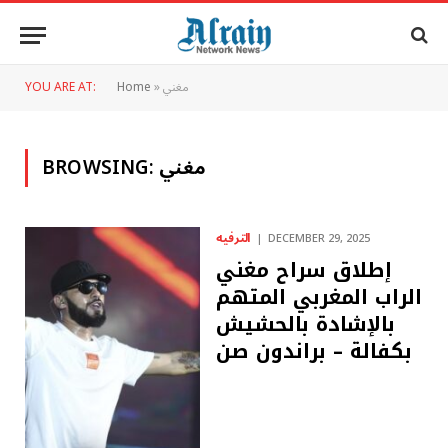
مغني
»
Home
YOU ARE AT:
مغني
BROWSING:
الترفيه
DECEMBER 29, 2025
إطلاق سراح مغني
الراب المغربي المتهم
بالإشادة بالحشيش
بكفالة – ​​براندون صن