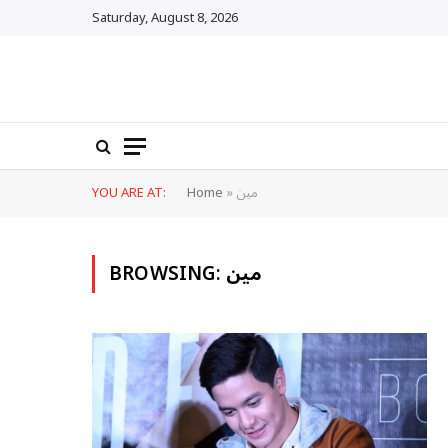
Saturday, August 8, 2026
مين
»
Home
YOU ARE AT:
مين
BROWSING: