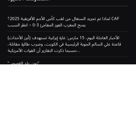
لماذا تم تجريد السنغال من لقب كأس الأمم الأفريقية 2025؟ CAF
يمنح المغرب الفوز المفاجئ 3-0 – انظر السبب
(أبرز الأحداث) الأخبار العاجلة اليوم، 15 مارس: غارة إيرانية تستهدف
قاعدة علي السالم الجوية الرئيسية في الكويت، وضرب طائرة مقاتلة،
حسبما ذكرت التقارير أن القوات الأمريكية…
“نحن بلد القصص”
المغرب يتوج بلقب كأس الأمم الإفريقية بعد إلغاء النتيجة
من نحن
رحبًا بكم في AlRaiy.com، منصّتكم الرقمية الموثوقة لأحدث الأخبار
والقصص والتحديثات من المغرب ومن مختلف أنحاء العالم.