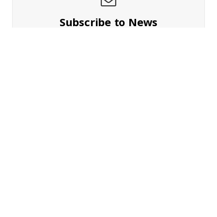
Subscribe to News
Get the latest sports news from NewsSite about world,
sports and politics.
By signing up, you agree to the our terms and our
Privacy Policy
agreement.