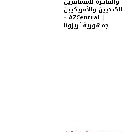
والفاخرة للمسافرين
الكنديين والأمريكيين
– AZCentral |
جمهورية أريزونا