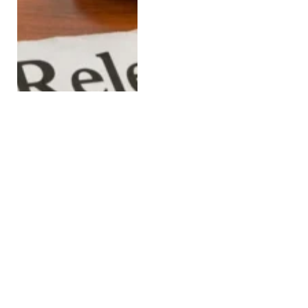
لثقافة ونمط الحياة
JANUARY 5, 2026
Gateway2Morocco
تطلق باقات جولة
المغرب المحسنة
للمسافرين من أمريكا