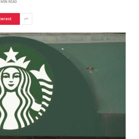
 MIN READ
terest