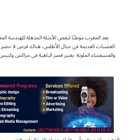
يعد المغرب موطنًا لبعض الأمثلة المذهلة للهندسة المع
القصبات القديمة في جبال الأطلس، هناك فرص لا حصر له
والفسيفساء الملونة. يعتبر قصر الباهية في مراكش وكني
المغرب بلد سوف يأسر قلبك ويترك لك ذكريات لا تنسى. سوا