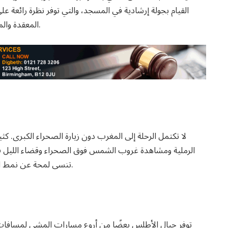
القيام بجولة إرشادية في المسجد، والتي توفر نظرة رائعة على
المعقدة والمآذن المرتفعة وقاعة الصلاة الواسعة تخطف الأنفاس حقًا.
لا تكتمل الرحلة إلى المغرب دون زيارة الصحراء الكبرى. كثي
الرملية ومشاهدة غروب الشمس فوق الصحراء وقضاء الليل في
تنسى لمحة عن نمط الحياة البدوي والجمال الخام للمناظر الطبيعية الصحراوية.
توفر جبال الأطلس بعضًا من أروع مسارات المشي لمسافات ط