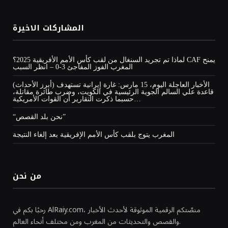
المشاركات الاخيرة
لماذا تم تجريد السنغال من لقب كأس الأمم الأفريقية 2025؟ CAF يمنح
المغرب الفوز المفاجئ 3-0 – انظر السبب
(أبرز الأحداث) الأخبار العاجلة اليوم، 15 مارس: غارة إيرانية تستهدف
قاعدة علي السالم الجوية الرئيسية في الكويت، وضرب طائرة مقاتلة،
حسبما ذكرت التقارير أن القوات الأمريكية…
“نحن بلد القصص”
المغرب يتوج بلقب كأس الأمم الإفريقية بعد إلغاء النتيجة
من نحن
رحبًا بكم في AlRaiy.com، منصّتكم الرقمية الموثوقة لأحدث الأخبار
والقصص والتحديثات من المغرب ومن مختلف أنحاء العالم.