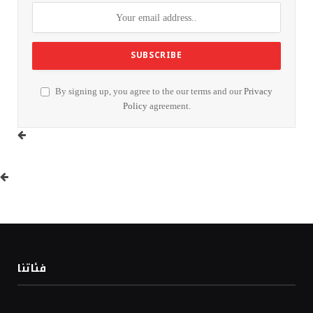
By signing up, you agree to the our terms and our
Privacy
Policy
agreement.
فئاتنا