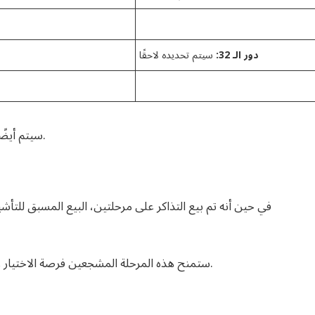
دور الـ 32:
سيتم تحديده لاحقًا
سيتم أيضًا لعب بعض المباريات في المكسيك والولايات المتحدة.
في حين أنه تم بيع التذاكر على مرحلتين، البيع المسبق للتأ
ستمنح هذه المرحلة المشجعين فرصة الاختيار عشوائيًا للحصول على فرصة شراء التذاكر في وقت لاحق.