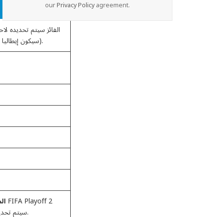
our
Privacy Policy
agreement.
(سيكون إيطاليا أو أيرلندا الشمالية أو ويلز أو البوسنة والهرسك).
ال
سيتم تحديده لاحقًا (سيكون بوليفيا أو سورينام أو العراق).