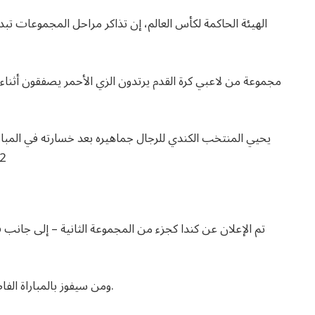
يحيي المنتخب الكندي للرجال جماهيره بعد خسارته في المباراة
2022. (رصيد 
تم الإعلان عن كندا كجزء من المجموعة الثانية – إلى جانب ق
تشمل إيطاليا و
ومن سيفوز بالمباراة الفاصلة سيواجه كندا في المباراة الافتتاحية لتورونتو في يونيو.