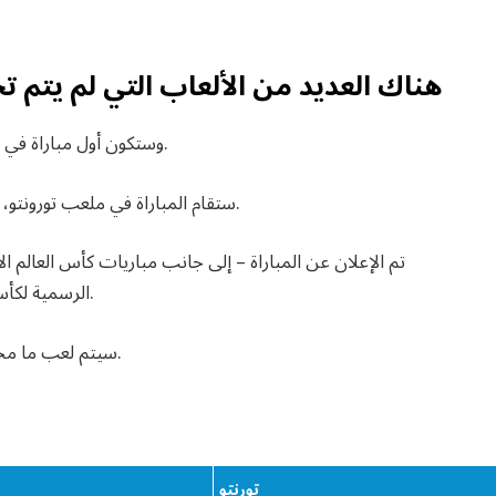
هناك العديد من الألعاب التي لم يتم تح
وستكون أول مباراة في كأس العالم تقام على الأراضي الكندية في 12 يونيو 2026.
ستقام المباراة في ملعب تورونتو، المعروف أيضًا باسم ملعب بي إم أو، في تورونتو، أونتاريو.
تم الإعلان عن المباراة – إلى جانب مباريات كأس العالم ال
الرسمية لكأس العالم 2026 والجدول الزمني خلال عطلة نهاية الأسبوع.
سيتم لعب ما مجموعه 13 مباراة في تورونتو وفانكوفر، كولومبيا البريطانية.
تورنتو