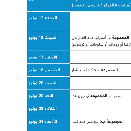
(ملعب فانكوفر / بي سي بليس)
الجمعة 12 يونيو
المجموعة د:
أستراليا ضد الفائز من UEFA Playoff C سيتم تحديده
السبت 13 يونيو
الأربعاء 17 يونيو
كندا ضد قطر.
المجموعة ب:
الخميس 18 يونيو
السبت 20 يونيو
نيوزيلندا vs مصر.
المجموعة ز:
الأحد 20 يونيو
الثلاثاء 23 يونيو
سويسرا ضد كندا.
المجموعة ب:
الأربعاء 24 يونيو