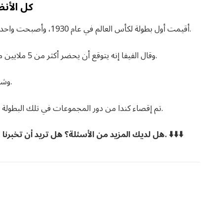
كل الأنظ
أقيمت أول بطولة لكأس العالم في عام 1930، وأصبحت واحدة من الأحداث الرياضية الأكثر مشاهدة على هذا الكوكب.
وقال الفيفا إنه يتوقع أن يحضر أكثر من 5 ملايين مشجع 104 مباراة في كندا والولايات المتحدة والمكسيك.
وشاهد المباراة النهائية لكأس العالم 2022 1.5 مليار شخص.
تم إقصاء كندا من دور المجموعات في تلك البطولة وستعمل على تحقيق نتيجة أفضل هذه المرة على أرضها.
هل لديك المزيد من الأسئلة؟ هل تريد أن تخبرنا كيف حالنا؟ استخدم الرابط “أرسل لنا تعليقات” أدناه. ⬇️⬇️⬇️