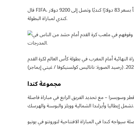
قال FIFA، الهيئة الحاكمة لكأس العالم، إن تذاكر مراحل المجموعات تبدأ بسعر 83 دولارًا كنديًا وتصل إلى 9200 دولار
كندي لمباراة البطولة.
 النهائية أمام المغرب في بطولة كأس العالم لكرة القدم
الصورة: ناتاليس كولسنيكوفا / غيتي إيماجز)
مجموعة كندا
طر وسويسرا – مع تحديد الفريق الرابع في مباراة فاصلة
أيرلندا الشمالية وويلز والبوسنة والهرسك.