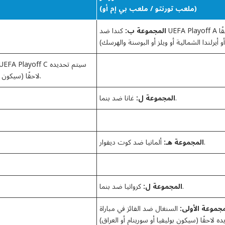
(ملعب تورنتو / ملعب بي إم أو)
المجموعة ب:
كندا ضد UEFA Playoff A الفائز سيتم تحديده لاحقًا
لاحقًا (سيكون تركيا أو رومانيا أو سلوفاكيا أو كوسوفو).
غانا ضد بنما.
المجموعة ل:
ألمانيا ضد كوت ديفوار.
المجموعة هـ:
كرواتيا ضد بنما.
المجموعة ل:
مجموعة الأولى:
السنغال ضد الفائز في مباراة FIFA Playoff 2