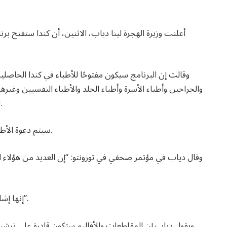
أعلنت وزيرة الهجرة لينا دياب، الاثنين، أن كندا ستفتح برنام
وقالت إن البرنامج سيكون مفتوحًا للأطباء في كندا الحاصل
والجراحين وأطباء الأسرة وأطباء الجلد والأطباء النفسيين و
لمدة سنة واحدة على الأقل من السنوات الثلاث الماضية.
سيتم دعوة الأطباء المؤهلين للدخول السريع للتقديم في أوائل عام 2026.
وقال دياب في مؤتمر صحفي في تورونتو: “إن العديد من هؤلاء ال
“إنها إشارة إلى كل طبيب هنا مؤقتًا أننا نقدرك ونريدك أن تبقى”.