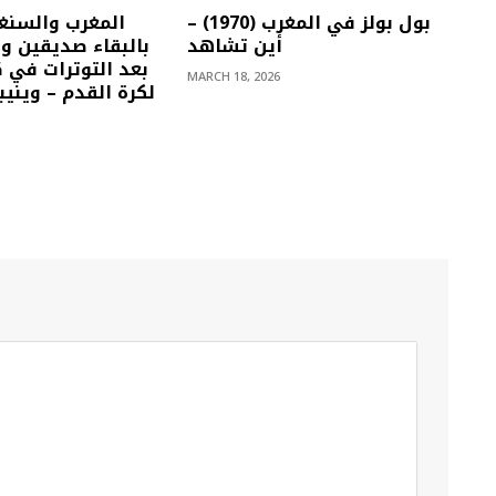
بول بولز في المغرب (1970) –
المغرب والسنغ
أين تشاهد
بالبقاء صديقين وتع
بعد التوترات في 
MARCH 18, 2026
لكرة القدم – ويني