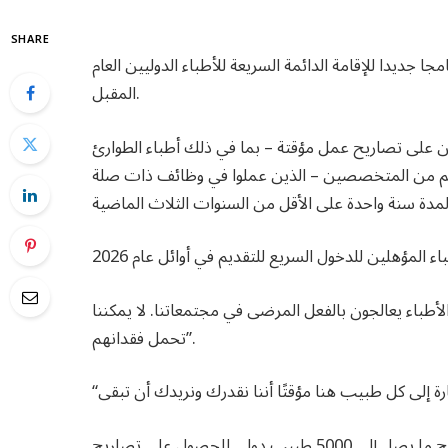
SHARE
جا جديدا للإقامة الدائمة السريعة للأطباء الدوليين العام
المقبل.
ين على تصاريح عمل مؤقتة – بما في ذلك أطباء الطوارئ
غيرهم من المتخصصين – الذين عملوا في وظائف ذات صلة
أطباء يعالجون بالفعل المرضى في مجتمعاتنا. لا يمكننا
تحمل فقدانهم”.
ويقول دياب إن المقاطعات والأقاليم ستكون قادرة على ترشيح ما يصل إلى 5000 طبيب دولي للحصول على تصاريح