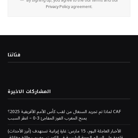
By signing up, you agree to the our terms and our
Privacy Policy
agreement.
فئاتنا
المشاركات الاخيرة
لماذا تم تجريد السنغال من لقب كأس الأمم الأفريقية 2025؟ CAF
يمنح المغرب الفوز المفاجئ 3-0 – انظر السبب
(أبرز الأحداث) الأخبار العاجلة اليوم، 15 مارس: غارة إيرانية تستهدف
قاعدة علي السالم الجوية الرئيسية في الكويت، وضرب طائرة مقاتلة،