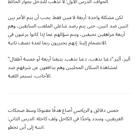
الحواف. الدرس الأول: لا تذهب للتدخل بجوار الحائط.
لكن مشكلة واحدة: أربعة لاعبين فقط. يجب أن يتم الأمر بين
اثنين ضد اثنين، حتى يتم رصد شاغلي الملعب السابقين، وهم
أربعة مراهقين نحيفين، ويتم سؤالهم عما إذا كانوا يرغبون في
الانضمام إلينا. إنهم يجتررون ربما لمدة نصف ثانية.
أليز، أليز.
“دعنا نذهب، دعنا نذهب. يتبعنا أربعة أو خمسة أطفال
“
لمشاهدة السكان المحليين وهم يدافعون عن شرفهم ضد
الأجانب. تستمر اللعبة.
خمس دقائق و
الرياضي
أضاع هدفًا مفتوحًا وسط ضحكات
الفريقين، وسدد واحدًا في الكاحل ولف كاحله. الدرس الثاني:
انتبه إلى أين تخطو.