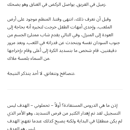
زميل في الفريق. يواصل الركض في العناق وهو يضحك.
وقبل أن نعرف ذلك، انتهى وقتنا. المنظم موجود على أرض
الملعب، وإحدى أمهات الطفل خرجت لتخبره أنه بحاجة إلى
العودة إلى المنزل، وفي التالي يقدم شاب ممتلئ الجسم من
جنوب السودان نفسه ويتحدث عن قدراته في اللعب. وبعد مرور
دقيقتين، قام شخص ما بتسديد الكرة إلى أعلى وقام بإخراجها
من السماء بلمسة ملاك.
نتصافح ونتعانق. لا أحد يتذكر النتيجة.
إذن ما هي الدروس المستفادة؟ أولاً
– تحملوني – الهدف ليس
التسجيل. لقد تم إهدار الكثير من فرص التسديد، وهو الأمر الذي
لم يكن منطقيًا في البداية ولكنه يصبح كذلك عندما تفهم: الهدف
ليس هو الهدف.