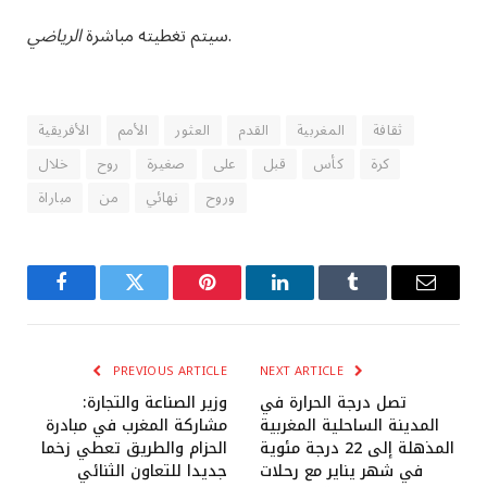
.
سيتم تغطيته مباشرة
الرياضي
ثقافة
المغربية
القدم
العثور
الأمم
الأفريقية
كرة
كأس
قبل
على
صغيرة
روح
خلال
وروح
نهائي
من
مباراة
Facebook
Twitter
Pinterest
LinkedIn
Tumblr
Email
PREVIOUS ARTICLE
NEXT ARTICLE
تصل درجة الحرارة في
وزير الصناعة والتجارة:
المدينة الساحلية المغربية
مشاركة المغرب في مبادرة
المذهلة إلى 22 درجة مئوية
الحزام والطريق تعطي زخما
في شهر يناير مع رحلات
جديدا للتعاون الثنائي