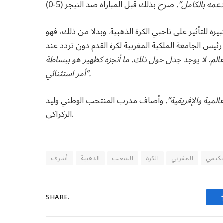
عمه بالكامل”.
رة للتأثير على ناخبي الكرة الذهبية. وبدلا من ذلك، فهو
يس الجامعة الملكية المغربية لكرة القدم دون تردد عند
الم، لا يوجد جدل حول ذلك. ما أنجزه كظهير هو ببساطة
أمر استثنائي”.
لمية والإفريقية”.
وأضاف مدرب المنتخب الوطني وليد
الركراكي.
كيمي
المغربي
الكرة
الشعب
الذهبية
أشرف
SHARE.