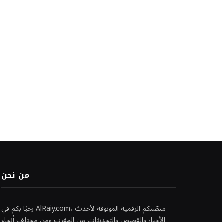
من نحن
رحبًا بكم في AlRaiy.com، منصّتكم الرقمية الموثوقة لأحدث
الأخبار والقصص والتحديثات من المغرب ومن مختلف أنحاء