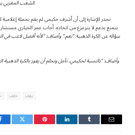
صرح بذلك قبل المباراة ضد النيجر (5-0).
الشعب المغربي يد
تجدر الإشارة إلى أن أشرف حكيمي لم يقم بحملة إعلامية كبي
يتمتع بدعم لا يتزعزع من اتحاده. أجاب عمر الخياري مستشار رئ
سؤاله عن الكرة الذهبية:
“نعم.” وأضاف: “لأنه أفضل لاعب في الع
وأضاف: “بالنسبة لحكيمي، نأمل ونحلم أن يفوز بالكرة الذهبية العا
يقف
خلف
ح
Facebook
Twitter
Pinterest
LinkedIn
Tumblr
Email