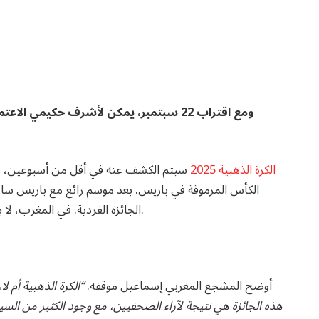
ومع اقتراب 22 سبتمبر، يمكن لأشرف حكيمي 
الكرة الذهبية 2025
سيتم الكشف عنه في أقل من أسبوعين، وي
الكأس المرموقة في باريس. بعد موسم رائع مع باريس سان 
الجائزة الفردية. في المغرب، لا يوجد نقاش، ويُنظر إلى الحكيمي على أنه الفائز المستحق.
وفي حديثه لـRMC، أوضح المشجع المغربي إسماعيل موقفه.
“الكرة الذهبية أم لا
هذه الجائزة هي نتيجة لآراء الصحفيين، مع وجود الكثير من السياس