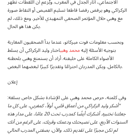
الاجتماعي، أثار الجدل في المغرب. ويُزعم أن اللقطات تظهر
الركراكي وهو يرفض رفضا قاطعا تسليم القميص أو التقاط صورة
مع وهبي خلال المؤتمر الصحفي التمهيدي للأخير. ومع ذلك، لم
يكن هذا هو الحال.
وبحسب معلومات فوت ميركاتو، عندما بدأ الصحفيون المغاربة
بتوجيه الأسئلة إليه
محمد وهبي
اختار وليد الركراكي أن يسلط
الأضواء الكاملة على خليفته. أراد أن يستمتع وهبي بلحظته
بالكامل. ويكن المدربان احترامًا وتقديرًا كبيرًا لبعضهما البعض.
إعلان
وفي كلمته، حرص محمد وهبي على الإشادة بشكل خاص بسلفه:
“أشكر وليد الركراكي من أعماق قلبي. أولاً، كمغربي، على كل ما
جعلتنا نختبره. أشكرك أيضًا كمدرب تحت 20 عامًا، على مدار هذه
السنوات الأربع، على نصيحتك ودعمك وقربك، على الرغم من أنك
لم تكن مجبرًا على تقديم ذلك. والآن، بصفتي المدرب الحالي