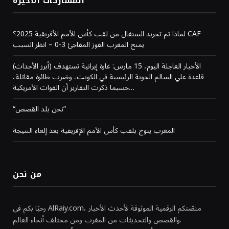
المشاركات الاخيرة
لماذا تم تجريد السنغال من لقب كأس الأمم الأفريقية 2025؟ CAF
يمنح المغرب الفوز المفاجئ 3-0 – انظر السبب
(أبرز الأحداث) الأخبار العاجلة اليوم، 15 مارس: غارة إيرانية تستهدف
قاعدة علي السالم الجوية الرئيسية في الكويت، وضرب طائرة مقاتلة،
حسبما ذكرت التقارير أن القوات الأمريكية…
“نحن بلد القصص”
المغرب يتوج بلقب كأس الأمم الإفريقية بعد إلغاء النتيجة
من نحن
رحبًا بكم في AlRaiy.com، منصّتكم الرقمية الموثوقة لأحدث الأخبار
والقصص والتحديثات من المغرب ومن مختلف أنحاء العالم.