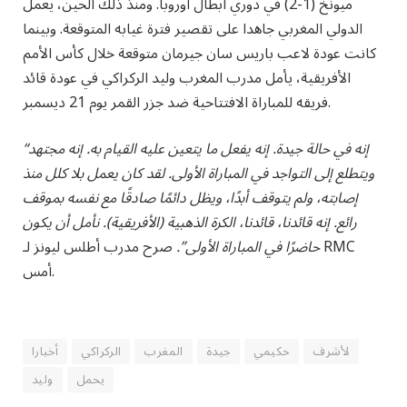
ميونخ (1-2) في دوري أبطال أوروبا. ومنذ ذلك الحين، يعمل
الدولي المغربي جاهدا على تقصير فترة غيابه المتوقعة. وبينما
كانت عودة لاعب باريس سان جيرمان متوقعة خلال كأس الأمم
الأفريقية، يأمل مدرب المغرب وليد الركراكي في عودة قائد
فريقه للمباراة الافتتاحية ضد جزر القمر يوم 21 ديسمبر.
“إنه في حالة جيدة. إنه يفعل ما يتعين عليه القيام به. إنه مجتهد
ويتطلع إلى التواجد في المباراة الأولى. لقد كان يعمل بلا كلل منذ
إصابته، ولم يتوقف أبدًا، ويظل دائمًا صادقًا مع نفسه بموقف
رائع. إنه قائدنا، قائدنا، الكرة الذهبية (الأفريقية). نأمل أن يكون
حاضرًا في المباراة الأولى”.
صرح مدرب أطلس ليونز لـ RMC
أمس.
لأشرف
حكيمي
جيدة
المغرب
الركراكي
أخبارا
يحمل
وليد