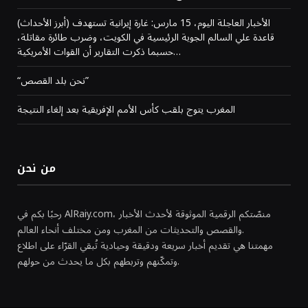
(أبرز الأحداث) الأخبار العاجلة اليوم، 15 مارس: غارة إيرانية تستهدف
قاعدة علي السالم الجوية الرئيسية في الكويت، وضرب طائرة مقاتلة،
حسبما ذكرت التقارير أن القوات الأمريكية…
“نحن بلد القصص”
المغرب يتوج بلقب كأس الأمم الإفريقية بعد إلغاء النتيجة
من نحن
رحبًا بكم في AlRaiy.com، منصّتكم الرقمية الموثوقة لأحدث الأخبار
والقصص والتحديثات من المغرب ومن مختلف أنحاء العالم.
مهمتنا هي تقديم أخبار سريعة ودقيقة وحيادية تُبقي القرّاء على اطلاع
وتمكّنهم وتربطهم بكل ما يحدث من حولهم.