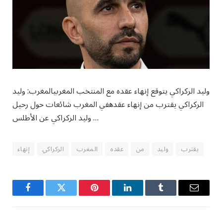
وليد الركراكي يتوقع إنهاء عقده مع المنتخب المغربيالمغرب: وليد
الركراكي يقترب من إنهاء عقدهفي المغرب شائعات حول رحيل
وليد الركراكي عن الأطلس …
يقترب
وليد
من
عقده
المغرب
الركراكي
إنهاء
Facebook
Twitter
Pinterest
LinkedIn
Tumblr
Email