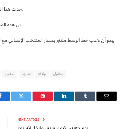
حدث هذا التغيير في عام 2024 وأثبت أنه بمثابة دفعة كبيرة للمغرب.
في هذه المرحلة، يبدو أن القصة حول بيتارك تتكشف بشكل مختلف.
يبدو أن لاعب خط الوسط ملتزم بمسار المنتخب الإسباني مع ال
يحاول
ولائه
مدريد
لتغيير
Facebook
Twitter
Pinterest
LinkedIn
Tumblr
Email
NEXT ARTICLE
نجم مغربي ضمن فريق ماركا للأسبوع!