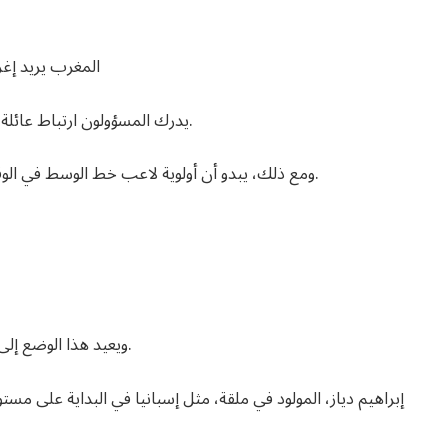
المغرب يريد إغرا
يدرك المسؤولون ارتباط عائلة بيتارك بالبلاد ويأملون أن يؤثر ذلك في النهاية على قراره.
ومع ذلك، يبدو أن أولوية لاعب خط الوسط في الوقت الحالي هي مواصلة تطوره مع فرق الشباب الإسبانية.
ويعيد هذا الوضع إلى الأذهان حتماً قضية أخرى تتعلق بلاعب من ريال مدريد.
إبراهيم دياز، المولود في ملقة، مثل إسبانيا في البداية على مستو