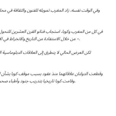
وفي الوقت نفسه، زاد المغرب تمويله للفنون والثقافة في محاو
في كل من المغرب وكوبا، استجاب فنانو القرن العشرين للتحول ا
– من خلال الاستفادة من التاريخ والانخراط في الاتجاهات التي تشكل الفن المعاصر في جميع أنحاء العالم.
لكن العرض الحالي لا يتطرق إلى العلاقات الدبلوماسية الم
وقطعت الدولتان علاقاتهما منذ عقود بسبب موقف كوبا بشأن الصح
وقامت كوبا تاريخيا بتدريب جنود وأطباء صحراويين ودعمت أجندة جبهة البوليساريو في الأمم المتحدة.