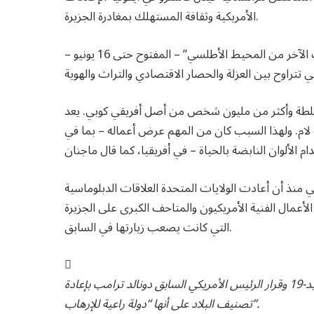
الأمريكية وثقافة المستهلك بمغادرة الجزيرة.
وتُظهر الأعمال الأخرى في معرض “الفن الكوبي: على الجانب الآخر من المحيط الأطلسي” – المفتوح حتى 16 يونيو –
لطة وأكثر من مليون شخص من أصل أفريقي كوبي. يعد
لك لام. ولهذا السبب كان من المهم عرض أعماله – بما في
 منذ أن أعادت الولايات المتحدة العلاقات الدبلوماسية
وفاة كاسترو في عام 2016. وتوافد تجار الأعمال الفنية الأمريكيون والمتاحف الكبرى على الجزيرة
التي كانت يصعب زيارتها في السابق.
لكن ماجنان قال إن هذه المؤامرة تم كبحها بسبب جائحة كوفيد-19 وقرار الرئيس الأمريكي السابق دونالد ترامب بإعادة
تصنيف البلاد على أنها “دولة راعية للإرهاب”.