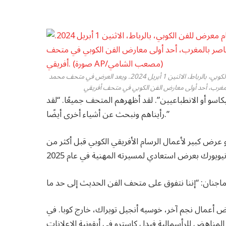
منظر لمتحف محمد السادس للفن الحديث والمعاصر، حيث يقام معرض للفن الكوبي، بالرباط، الاثنين 1 أبريل 2024. ويعد العرض في متحف محمد
كاسو أو الانطباعيين”. لقد أظهرهم المتحف جميعًا. “لقد
رأيناهم ونبحث عن أشياء أخرى أيضًا.”
ن ويفريدو لام، وهو عرض كبير لأعمال الرسام الأفريقي الكوبي قبل أكثر من
رض أعمال نجم آخر، خوسيه أنجيل تويراك، خارج كوبا. في
 المناهض للرأسمالية فيدل كاسترو في أيقونية الإعلانات