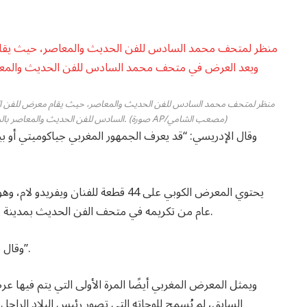
السادس للفن الحديث والمعاصر بالمغرب، أحد أولى معارض الفن الكوبي في متحف أفريقي. (صورة AP/مصعب الشامي)
وقال الإدريسي: “قد يعرف الجمهور المغربي جياكوميتي أو بي
يحتوي المعرض الكوبي على 44 قطعة للفنا
عام من تكريمه في متحف الفن الحديث بمدينة نيويورك بعرض استعادي لمسيرته المهنية في عام 2025.
وقال ماجنان: “إننا نتفوق على متحف الفن الحديث إلى حد ما”.
ويمثل المعرض المغربي أيضًا المرة الأولى التي يتم فيها ع
السابق، لم يُسمح للوحاته التي تصور رئيس البلاد الراحل