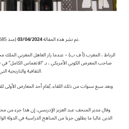
(منذ 685 يومًا)، لذلك قد لا تكون المعلومات الموجودة فيه محدثة.
تم نشر هذه المقالة
03/04/2024
صاحب المعرض الكوبي الأمريكي ، بـ “الانغماس الكامل” في فن
الثقافية والتاريخية التي تناولها الفنانون الكوبيون وأولئك من جميع أنحاء إفريقيا.
وبعد سبع سنوات من ذلك اللقاء، يُقام أحد المعارض الأول
وقال مدير المتحف عبد العزيز الإدريسي، إن هذا جزء من محاولة
الذين غالبا ما يظلون جزءا من المناهج الدراسية في الدولة ا