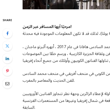
SHARE
مرحبًا أيها المسافر عبر الزمن!
الرباط ، المغرب (أ ف ب) – عندما زار العاهل المغربي الملك محمد السادس هافانا في عام 2017 ، أبهره ألبرتو ماجنان ،
 وثقافة الجزيرة الكاريبية ، ورسم خطًا بين الموضوعات
ى للفن الكوبي في متحف أفريقي في متحف محمد السادس
للفن الحديث والمعاصر بالمغرب.
 لإعطاء الزائرين وجهة نظر تتجاوز الفنانين الأوروبيين
لواقعة في شمال إفريقيا وغيرها من المستعمرات الفرنسية
السابقة.