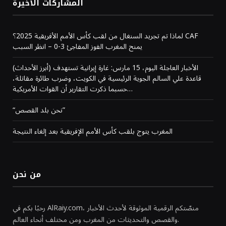
المشاركات الاخيرة
لماذا تم تجريد السنغال من لقب كأس الأمم الأفريقية 2025؟ CAF
يمنح المغرب الفوز المفاجئ 3-0 – انظر السبب
(أبرز الأحداث) الأخبار العاجلة اليوم، 15 مارس: غارة إيرانية تستهدف
قاعدة علي السالم الجوية الرئيسية في الكويت، وضرب طائرة مقاتلة،
حسبما ذكرت التقارير أن القوات الأمريكية…
“نحن بلد القصص”
المغرب يتوج بلقب كأس الأمم الإفريقية بعد إلغاء النتيجة
من نحن
رحبًا بكم في AlRaiy.com، منصّتكم الرقمية الموثوقة لأحدث الأخبار
والقصص والتحديثات من المغرب ومن مختلف أنحاء العالم.