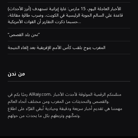
(أبرز الأحداث) الأخبار العاجلة اليوم، 15 مارس: غارة إيرانية تستهدف
قاعدة علي السالم الجوية الرئيسية في الكويت، وضرب طائرة مقاتلة،
حسبما ذكرت التقارير أن القوات الأمريكية…
“نحن بلد القصص”
المغرب يتوج بلقب كأس الأمم الإفريقية بعد إلغاء النتيجة
من نحن
رحبًا بكم في AlRaiy.com، منصّتكم الرقمية الموثوقة لأحدث الأخبار
والقصص والتحديثات من المغرب ومن مختلف أنحاء العالم.
مهمتنا هي تقديم أخبار سريعة ودقيقة وحيادية تُبقي القرّاء على اطلاع
وتمكّنهم وتربطهم بكل ما يحدث من حولهم.